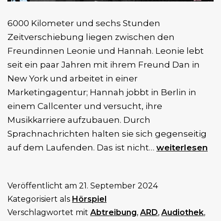
6000 Kilometer und sechs Stunden
Zeitverschiebung liegen zwischen den
Freundinnen Leonie und Hannah. Leonie lebt
seit ein paar Jahren mit ihrem Freund Dan in
New York und arbeitet in einer
Marketingagentur; Hannah jobbt in Berlin in
einem Callcenter und versucht, ihre
Musikkarriere aufzubauen. Durch
Sprachnachrichten halten sie sich gegenseitig
Re:Produktion
auf dem Laufenden. Das ist nicht…
weiterlesen
(2.
Staffel)
Veröffentlicht am
21. September 2024
Kategorisiert als
Hörspiel
Verschlagwortet mit
Abtreibung
,
ARD
,
Audiothek
,