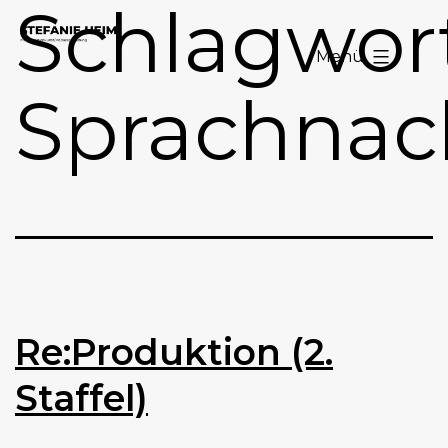
Schlagwort
Zum
Stefanie
Inhalt
Menü
Heim
springen
Sprachnac
Re:Produktion (2.
Staffel)