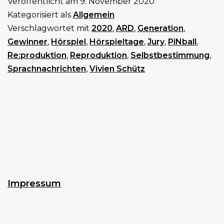
Veröffentlicht am
9. November 2020
PiNball
Kategorisiert als
Allgemein
2020
Verschlagwortet mit
2020
,
ARD
,
Generation
,
Gewinner
,
Hörspiel
,
Hörspieltage
,
Jury
,
PiNball
,
Re:produktion
,
Reproduktion
,
Selbstbestimmung
,
Sprachnachrichten
,
Vivien Schütz
Impressum