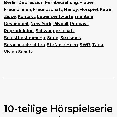
Berlin
,
Depression
,
Fernbeziehung
,
Frauen
,
Freundinnen
,
Freundschaft
,
Handy
,
Hörspiel
,
Katrin
Zipse
,
Kontakt
,
Lebensentwürfe
,
mentale
Gesundheit
,
New York
,
PiNball
,
Podcast
,
Reproduktion
,
Schwangerschaft
,
Selbstbestimmung
,
Serie
,
Sexismus
,
Sprachnachrichten
,
Stefanie Heim
,
SWR
,
Tabu
,
Vivien Schütz
10-teilige Hörspielserie