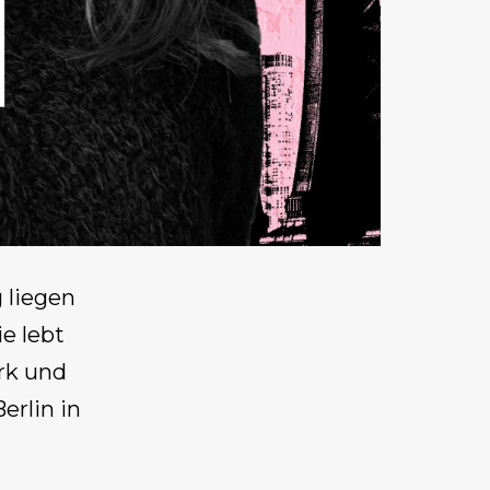
 liegen
e lebt
rk und
erlin in