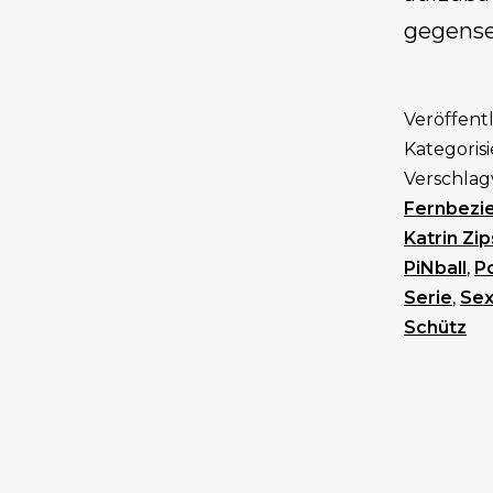
gegense
Veröffent
Kategorisi
Verschlag
Fernbezi
Katrin Zi
PiNball
,
P
Serie
,
Sex
Schütz