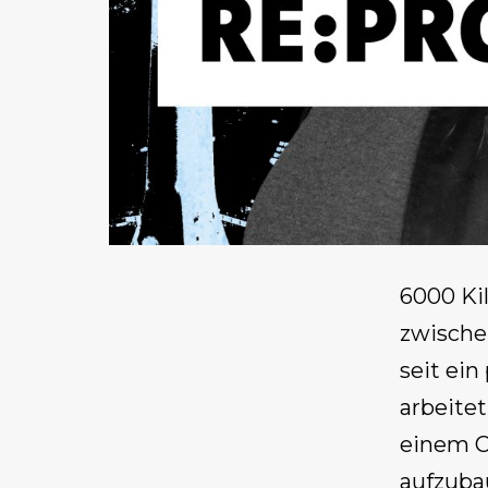
6000 Ki
zwische
seit ei
arbeitet
einem Ca
aufzuba