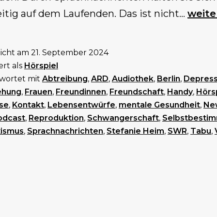
Re:Pr
itig auf dem Laufenden. Das ist nicht…
weite
(2.
Staffe
licht am
21. September 2024
ert als
Hörspiel
wortet mit
Abtreibung
,
ARD
,
Audiothek
,
Berlin
,
Depress
ehung
,
Frauen
,
Freundinnen
,
Freundschaft
,
Handy
,
Hörs
pse
,
Kontakt
,
Lebensentwürfe
,
mentale Gesundheit
,
Ne
odcast
,
Reproduktion
,
Schwangerschaft
,
Selbstbesti
ismus
,
Sprachnachrichten
,
Stefanie Heim
,
SWR
,
Tabu
,