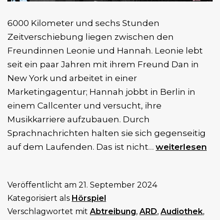
6000 Kilometer und sechs Stunden
Zeitverschiebung liegen zwischen den
Freundinnen Leonie und Hannah. Leonie lebt
seit ein paar Jahren mit ihrem Freund Dan in
New York und arbeitet in einer
Marketingagentur; Hannah jobbt in Berlin in
einem Callcenter und versucht, ihre
Musikkarriere aufzubauen. Durch
Sprachnachrichten halten sie sich gegenseitig
Re:Produktion
auf dem Laufenden. Das ist nicht…
weiterlesen
(2.
Staffel)
Veröffentlicht am
21. September 2024
Kategorisiert als
Hörspiel
Verschlagwortet mit
Abtreibung
,
ARD
,
Audiothek
,