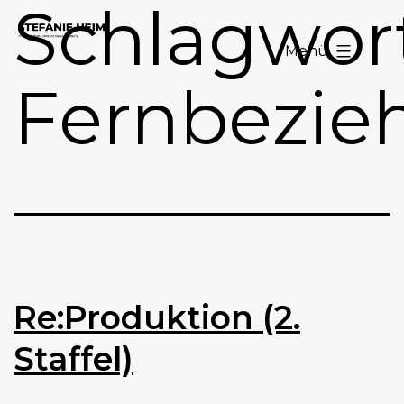
Schlagwort
Zum
Stefanie
Inhalt
Menü
Heim
springen
Fernbezie
Re:Produktion (2.
Staffel)