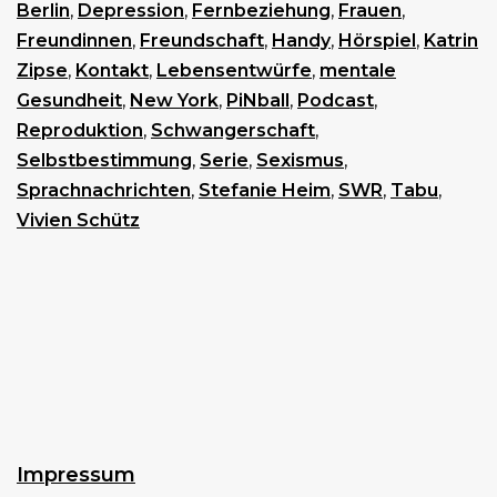
Berlin
,
Depression
,
Fernbeziehung
,
Frauen
,
Freundinnen
,
Freundschaft
,
Handy
,
Hörspiel
,
Katrin
Zipse
,
Kontakt
,
Lebensentwürfe
,
mentale
Gesundheit
,
New York
,
PiNball
,
Podcast
,
Reproduktion
,
Schwangerschaft
,
Selbstbestimmung
,
Serie
,
Sexismus
,
Sprachnachrichten
,
Stefanie Heim
,
SWR
,
Tabu
,
Vivien Schütz
Impressum