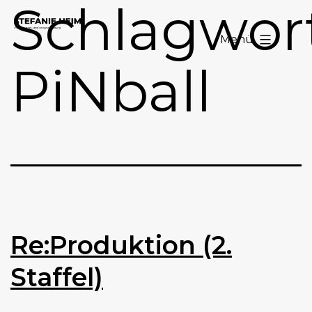
Schlagwort
Zum
Stefanie
Inhalt
Menü
Heim
springen
PiNball
Re:Produktion (2.
Staffel)