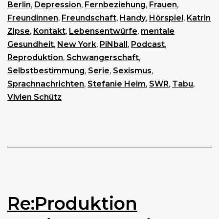
Berlin
,
Depression
,
Fernbeziehung
,
Frauen
,
Freundinnen
,
Freundschaft
,
Handy
,
Hörspiel
,
Katrin
Zipse
,
Kontakt
,
Lebensentwürfe
,
mentale
Gesundheit
,
New York
,
PiNball
,
Podcast
,
Reproduktion
,
Schwangerschaft
,
Selbstbestimmung
,
Serie
,
Sexismus
,
Sprachnachrichten
,
Stefanie Heim
,
SWR
,
Tabu
,
Vivien Schütz
Re:Produktion