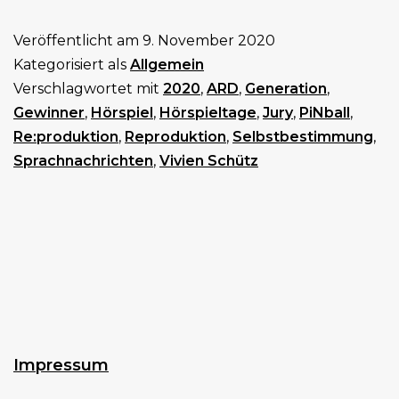
ARD
Veröffentlicht am
9. November 2020
PiNball
Kategorisiert als
Allgemein
2020
Verschlagwortet mit
2020
,
ARD
,
Generation
,
Gewinner
,
Hörspiel
,
Hörspieltage
,
Jury
,
PiNball
,
Re:produktion
,
Reproduktion
,
Selbstbestimmung
,
Sprachnachrichten
,
Vivien Schütz
Impressum