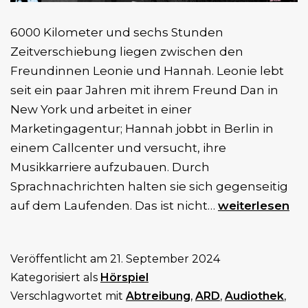
6000 Kilometer und sechs Stunden
Zeitverschiebung liegen zwischen den
Freundinnen Leonie und Hannah. Leonie lebt
seit ein paar Jahren mit ihrem Freund Dan in
New York und arbeitet in einer
Marketingagentur; Hannah jobbt in Berlin in
einem Callcenter und versucht, ihre
Musikkarriere aufzubauen. Durch
Sprachnachrichten halten sie sich gegenseitig
Re:Produktion
auf dem Laufenden. Das ist nicht…
weiterlesen
(2.
Staffel)
Veröffentlicht am
21. September 2024
Kategorisiert als
Hörspiel
Verschlagwortet mit
Abtreibung
,
ARD
,
Audiothek
,