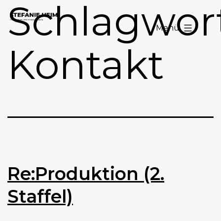
Schlagwort
Zum
Stefanie
Inhalt
Menü
Heim
springen
Kontakt
Re:Produktion (2.
Staffel)