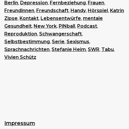
Berlin
,
Depression
,
Fernbeziehung
,
Frauen
,
Freundinnen
,
Freundschaft
,
Handy
,
Hörspiel
,
Katrin
Zipse
,
Kontakt
,
Lebensentwürfe
,
mentale
Gesundheit
,
New York
,
PiNball
,
Podcast
,
Reproduktion
,
Schwangerschaft
,
Selbstbestimmung
,
Serie
,
Sexismus
,
Sprachnachrichten
,
Stefanie Heim
,
SWR
,
Tabu
,
Vivien Schütz
Impressum