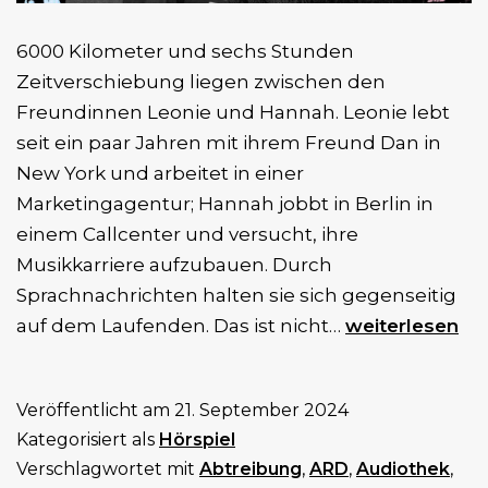
6000 Kilometer und sechs Stunden
Zeitverschiebung liegen zwischen den
Freundinnen Leonie und Hannah. Leonie lebt
seit ein paar Jahren mit ihrem Freund Dan in
New York und arbeitet in einer
Marketingagentur; Hannah jobbt in Berlin in
einem Callcenter und versucht, ihre
Musikkarriere aufzubauen. Durch
Sprachnachrichten halten sie sich gegenseitig
Re:Produktion
auf dem Laufenden. Das ist nicht…
weiterlesen
(2.
Staffel)
Veröffentlicht am
21. September 2024
Kategorisiert als
Hörspiel
Verschlagwortet mit
Abtreibung
,
ARD
,
Audiothek
,