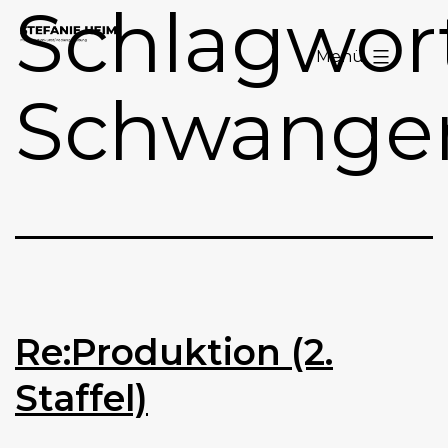
Schlagwort
Zum
Stefanie
Inhalt
Menü
Heim
springen
Schwanger
Re:Produktion (2.
Staffel)