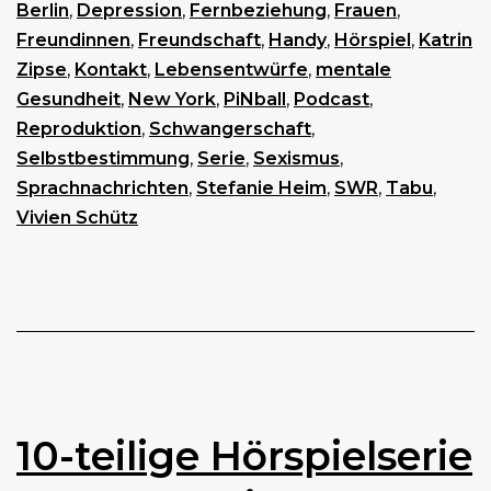
Berlin
,
Depression
,
Fernbeziehung
,
Frauen
,
Freundinnen
,
Freundschaft
,
Handy
,
Hörspiel
,
Katrin
Zipse
,
Kontakt
,
Lebensentwürfe
,
mentale
Gesundheit
,
New York
,
PiNball
,
Podcast
,
Reproduktion
,
Schwangerschaft
,
Selbstbestimmung
,
Serie
,
Sexismus
,
Sprachnachrichten
,
Stefanie Heim
,
SWR
,
Tabu
,
Vivien Schütz
10-teilige Hörspielserie