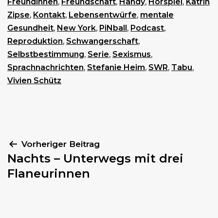
Freundinnen
,
Freundschaft
,
Handy
,
Hörspiel
,
Katrin
Zipse
,
Kontakt
,
Lebensentwürfe
,
mentale
Gesundheit
,
New York
,
PiNball
,
Podcast
,
Reproduktion
,
Schwangerschaft
,
Selbstbestimmung
,
Serie
,
Sexismus
,
Sprachnachrichten
,
Stefanie Heim
,
SWR
,
Tabu
,
Vivien Schütz
Beitragsnavigation
Vorheriger Beitrag
Nachts – Unterwegs mit drei
Flaneurinnen