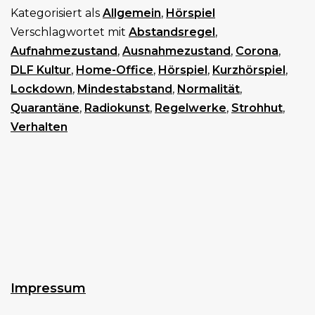
Kategorisiert als
Allgemein
,
Hörspiel
Verschlagwortet mit
Abstandsregel
,
Aufnahmezustand
,
Ausnahmezustand
,
Corona
,
DLF Kultur
,
Home-Office
,
Hörspiel
,
Kurzhörspiel
,
Lockdown
,
Mindestabstand
,
Normalität
,
Quarantäne
,
Radiokunst
,
Regelwerke
,
Strohhut
,
Verhalten
Impressum