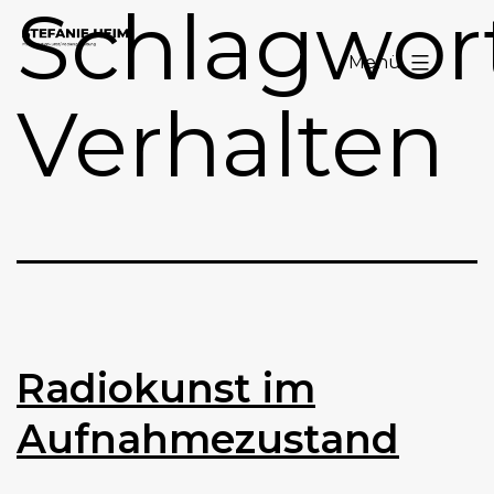
Schlagwort
Zum
Stefanie
Inhalt
Menü
Heim
springen
Verhalten
Radiokunst im
Aufnahmezustand