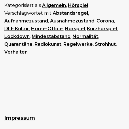
Kategorisiert als
Allgemein
,
Hörspiel
Verschlagwortet mit
Abstandsregel
,
Aufnahmezustand
,
Ausnahmezustand
,
Corona
,
DLF Kultur
,
Home-Office
,
Hörspiel
,
Kurzhörspiel
,
Lockdown
,
Mindestabstand
,
Normalität
,
Quarantäne
,
Radiokunst
,
Regelwerke
,
Strohhut
,
Verhalten
Impressum