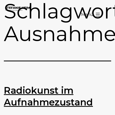
Schlagwort
Zum
Stefanie
Inhalt
Menü
Heim
springen
Ausnahme
Radiokunst im
Aufnahmezustand