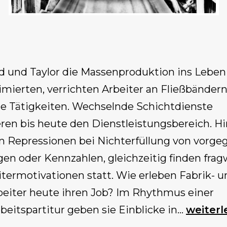
rd und Taylor die Massenproduktion ins Leben 
imierten, verrichten Arbeiter an Fließbänder
te Tätigkeiten. Wechselnde Schichtdienste
ren bis heute den Dienstleistungsbereich. H
Repressionen bei Nichterfüllung von vorg
gen oder Kennzahlen, gleichzeitig finden fra
itermotivationen statt. Wie erleben Fabrik- u
beiter heute ihren Job? Im Rhythmus einer
Ursend
beitspartitur geben sie Einblicke in…
weiterl
„Born