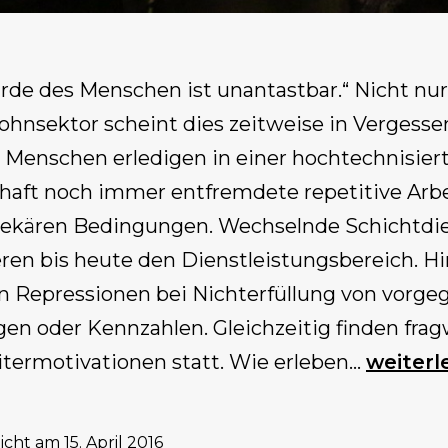
rde des Menschen ist unantastbar.“ Nicht nu
ohnsektor scheint dies zeitweise in Vergesse
. Menschen erledigen in einer hochtechnisier
chaft noch immer entfremdete repetitive Arb
rekären Bedingungen. Wechselnde Schichtdi
ren bis heute den Dienstleistungsbereich. H
Repressionen bei Nichterfüllung von vorg
gen oder Kennzahlen. Gleichzeitig finden fra
Born
itermotivationen statt. Wie erleben…
weiterl
To
Work
licht am
15. April 2016