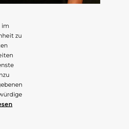
r im
nheit zu
ten
eiten
enste
inzu
egebenen
gwürdige
esen