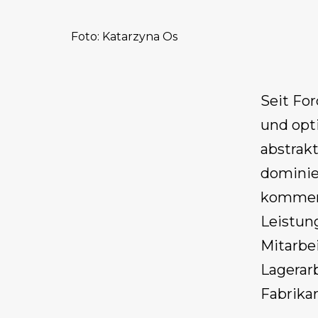
Foto: Katarzyna Os
Seit Fo
und opt
abstrak
dominie
kommen 
Leistun
Mitarbe
Lagerar
Fabrikar