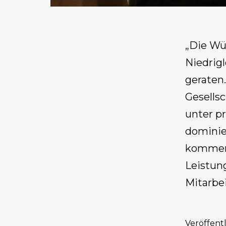
„Die Wü
Niedrigl
geraten
Gesells
unter p
dominie
kommen 
Leistun
Mitarbe
Veröffent