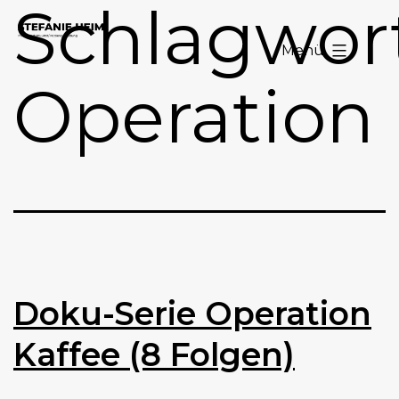
Schlagwort
Zum
Stefanie
Inhalt
Menü
Heim
springen
Operation
Doku-Serie Operation
Kaffee (8 Folgen)