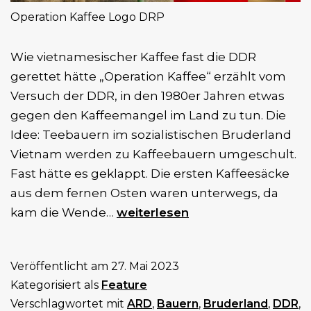
Operation Kaffee Logo DRP
Wie vietnamesischer Kaffee fast die DDR
gerettet hätte „Operation Kaffee“ erzählt vom
Versuch der DDR, in den 1980er Jahren etwas
gegen den Kaffeemangel im Land zu tun. Die
Idee: Teebauern im sozialistischen Bruderland
Vietnam werden zu Kaffeebauern umgeschult.
Fast hätte es geklappt. Die ersten Kaffeesäcke
aus dem fernen Osten waren unterwegs, da
Doku-
kam die Wende…
weiterlesen
Serie
Operation
Veröffentlicht am
27. Mai 2023
Kaffee
Kategorisiert als
Feature
(8
Verschlagwortet mit
ARD
,
Bauern
,
Bruderland
,
DDR
,
Folgen)