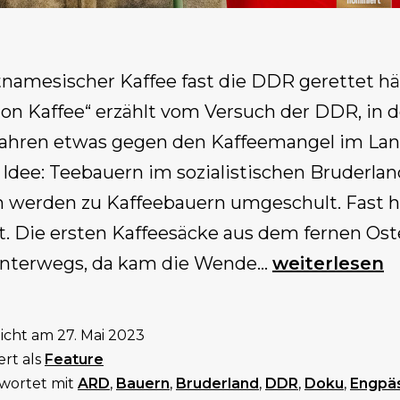
tnamesischer Kaffee fast die DDR gerettet hä
ion Kaffee“ erzählt vom Versuch der DDR, in 
Jahren etwas gegen den Kaffeemangel im Lan
 Idee: Teebauern im sozialistischen Bruderla
 werden zu Kaffeebauern umgeschult. Fast h
t. Die ersten Kaffeesäcke aus dem fernen Os
Doku-
nterwegs, da kam die Wende…
weiterlesen
Serie
Operation
licht am
27. Mai 2023
Kaffee
ert als
Feature
(8
wortet mit
ARD
,
Bauern
,
Bruderland
,
DDR
,
Doku
,
Engpä