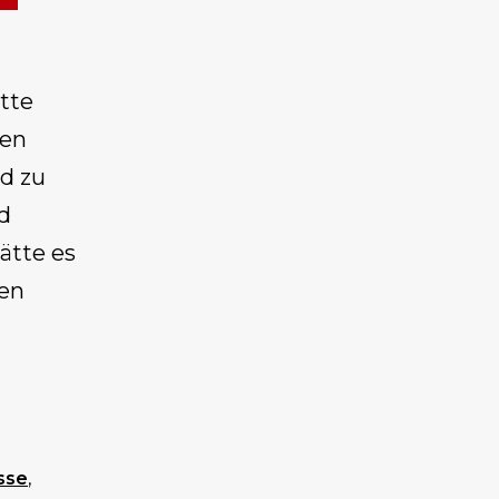
tte
den
d zu
nd
ätte es
ten
sse
,