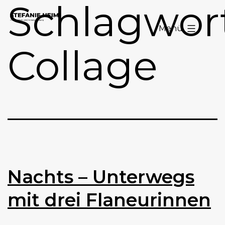
Schlagwort
Zum
Stefanie
Inhalt
Menü
Heim
springen
Collage
Nachts – Unterwegs
mit drei Flaneurinnen