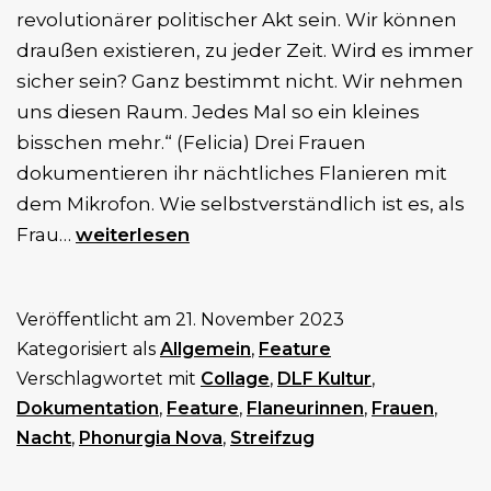
revolutionärer politischer Akt sein. Wir können
draußen existieren, zu jeder Zeit. Wird es immer
sicher sein? Ganz bestimmt nicht. Wir nehmen
uns diesen Raum. Jedes Mal so ein kleines
bisschen mehr.“ (Felicia) Drei Frauen
dokumentieren ihr nächtliches Flanieren mit
dem Mikrofon. Wie selbstverständlich ist es, als
Nachts
Frau…
weiterlesen
–
Unterwegs
Veröffentlicht am
21. November 2023
mit
Kategorisiert als
Allgemein
,
Feature
drei
Verschlagwortet mit
Collage
,
DLF Kultur
,
Flaneurinnen
Dokumentation
,
Feature
,
Flaneurinnen
,
Frauen
,
Nacht
,
Phonurgia Nova
,
Streifzug