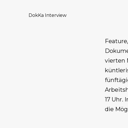
DokKa Interview
Feature,
Dokumen
vierten 
küntler
fünftäg
Arbeits
17 Uhr. 
die Mög