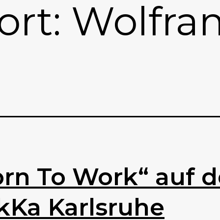
ort:
Wolfra
orn To Work“ auf 
kKa Karlsruhe