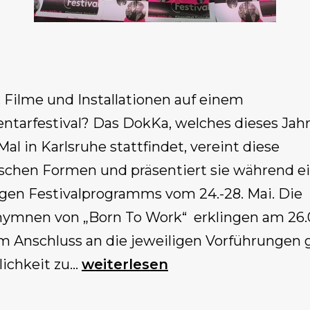
 Filme und Installationen auf einem
tarfestival? Das DokKa, welches dieses Jah
Mal in Karlsruhe stattfindet, vereint diese
ischen Formen und präsentiert sie während e
igen Festivalprogramms vom 24.-28. Mai. Die
hymnen von „Born To Work“ erklingen am 26.
Im Anschluss an die jeweiligen Vorführungen 
„Born
lichkeit zu…
weiterlesen
To