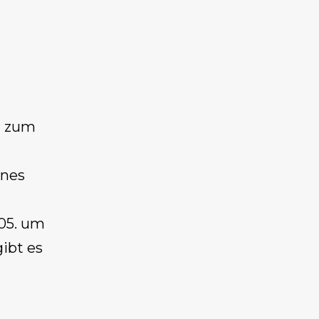
r zum
ines
05. um
gibt es