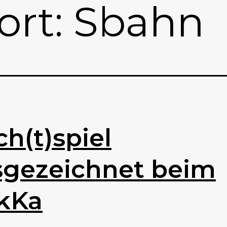
ort:
Sbahn
h(t)spiel
sgezeichnet beim
kKa