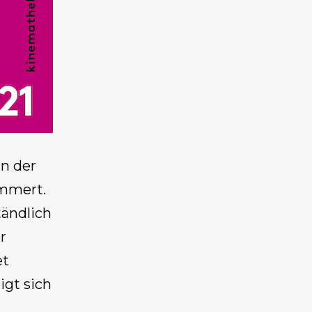
n der
ammert.
tändlich
r
et
gt sich