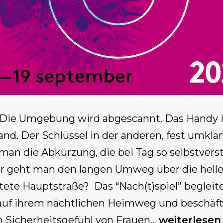
 Die Umgebung wird abgescannt. Das Handy i
and. Der Schlüssel in der anderen, fest umkl
an die Abkürzung, die bei Tag so selbstvers
er geht man den langen Umweg über die helle
tete Hauptstraße? Das “Nach(t)spiel” begleit
auf ihrem nächtlichen Heimweg und beschäfti
Nach(t)spiel
 Sicherheitsgefühl von Frauen…
weiterlesen