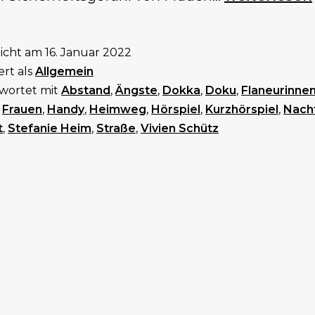
ausgezeich
beim
licht am
16. Januar 2022
DokKa
ert als
Allgemein
wortet mit
Abstand
,
Ängste
,
Dokka
,
Doku
,
Flaneurinne
,
Frauen
,
Handy
,
Heimweg
,
Hörspiel
,
Kurzhörspiel
,
Nach
t
,
Stefanie Heim
,
Straße
,
Vivien Schütz