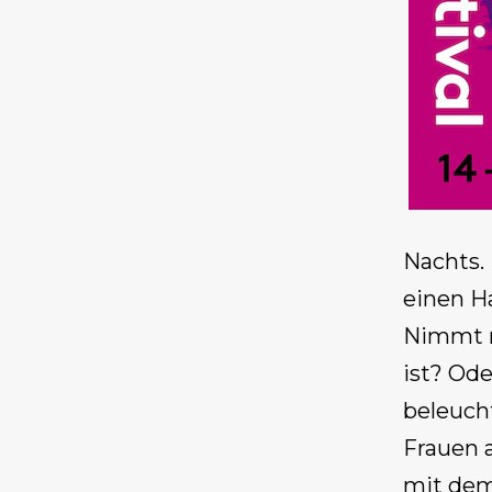
Nachts.
einen H
Nimmt m
ist? Od
beleuch
Frauen 
mit dem