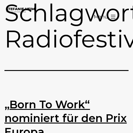
Schlagwort
Zum
Stefanie
Inhalt
Menü
Heim
springen
Radiofestiv
„Born To Work“
nominiert für den Prix
Europa