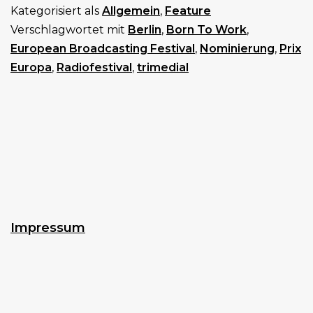
Kategorisiert als
Allgemein
,
Feature
für
Verschlagwortet mit
Berlin
,
Born To Work
,
den
European Broadcasting Festival
,
Nominierung
,
Prix
Prix
Europa
,
Radiofestival
,
trimedial
Europa
Impressum