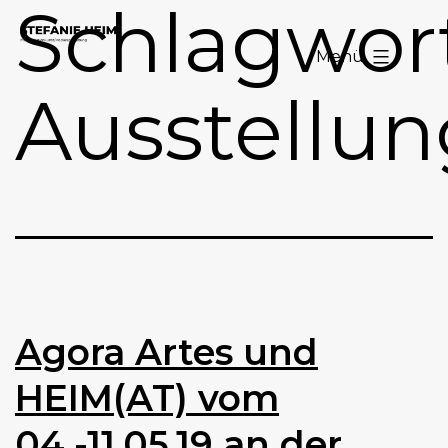
Schlagwort
Zum
Stefanie
Inhalt
Menü
Heim
springen
Ausstellun
Agora Artes und
HEIM(AT) vom
04.-11.05.19 an der