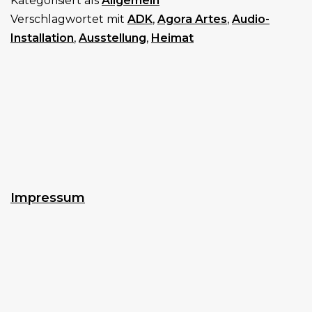
Kategorisiert als
Allgemein
vom
Verschlagwortet mit
ADK
,
Agora Artes
,
Audio-
04.-11.05.19
Installation
,
Ausstellung
,
Heimat
an
der
ADK
Impressum