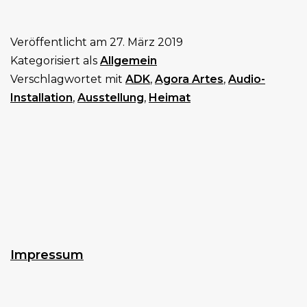
Artes
und
Veröffentlicht am
27. März 2019
HEIM(AT)
Kategorisiert als
Allgemein
vom
Verschlagwortet mit
ADK
,
Agora Artes
,
Audio-
04.-11.05.19
Installation
,
Ausstellung
,
Heimat
an
der
ADK
Impressum